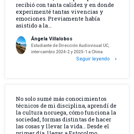
recibió con tanta calidez y en donde
experimenté tantas vivencias y
emociones. Previamente había
asistido a la…
Ángela Villalobos
Estudiante de Dirección Audiovisual UC,
intercambio 2024-2 y 2025-1 a China.
Seguir leyendo
chevron_right
No solo sumé más conocimientos
técnicos de mi disciplina, aprendí de
la cultura noruega, cómo funciona la
sociedad, formas distintas de hacer
las cosas y llevar la vida… Desde el
primer día, llegar a Estocolmo…