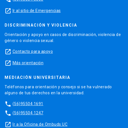
launch
Ir al sitio de Emergencias
DISCRIMINACIÓN Y VIOLENCIA
Orientación y apoyo en casos de discriminación, violencia de
género o violencia sexual.
launch
Contacto para apoyo
launch
Más orientación
MEDIACIÓN UNIVERSITARIA
Teléfonos para orientación y consejo si se ha vulnerado
alguno de tus derechos en la universidad.
phone
(56)95504 1691
phone
(56)95504 1247
launch
Ir a la Oficina de Ombuds UC