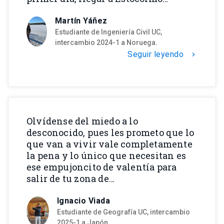
Martín Yáñez
Estudiante de Ingeniería Civil UC,
intercambio 2024-1 a Noruega.
Seguir leyendo
chevron_right
Olvídense del miedo a lo
desconocido, pues les prometo que lo
que van a vivir vale completamente
la pena y lo único que necesitan es
ese empujoncito de valentía para
salir de tu zona de…
Ignacio Viada
Estudiante de Geografía UC, intercambio
2025-1 a Japón.