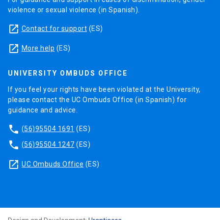
violence or sexual violence (in Spanish).
launch
Contact for support
(ES)
launch
More help
(ES)
UNIVERSITY OMBUDS OFFICE
If you feel your rights have been violated at the University,
please contact the UC Ombuds Office (in Spanish) for
guidance and advice.
phone
(56)95504 1691
(ES)
phone
(56)95504 1247
(ES)
launch
UC Ombuds Office
(ES)