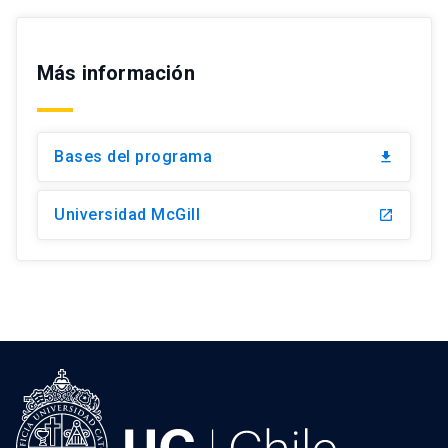
Más información
Bases del programa
file_download
Universidad McGill
launch