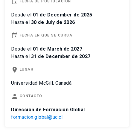
event
FECHA DE POSTULACIÓN
Desde el
01 de December de 2025
Hasta el
30 de July de 2026
event
FECHA EN QUE SE CURSA
Desde el
01 de March de 2027
Hasta el
31 de December de 2027
place
LUGAR
Universidad McGill, Canadá
person
CONTACTO
Dirección de Formación Global
formacion.global@uc.cl