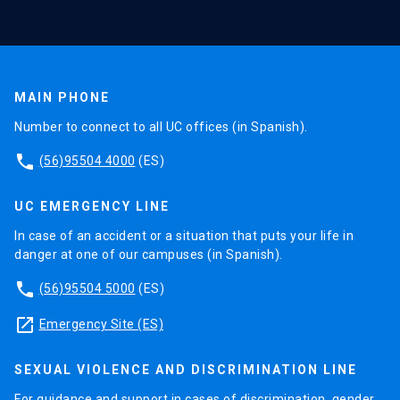
MAIN PHONE
Number to connect to all UC offices (in Spanish).
phone
(56)95504 4000
(ES)
UC EMERGENCY LINE
In case of an accident or a situation that puts your life in
danger at one of our campuses (in Spanish).
phone
(56)95504 5000
(ES)
launch
Emergency Site (ES)
SEXUAL VIOLENCE AND DISCRIMINATION LINE
For guidance and support in cases of discrimination, gender