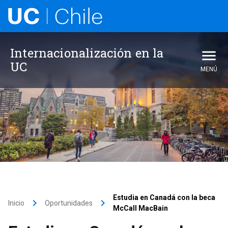
Internacionalización en la
UC
MENÚ
Estudia en Canadá con la beca
keyboard_arrow_right
keyboard_arrow_right
Inicio
Oportunidades
McCall MacBain