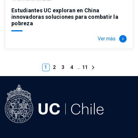
Estudiantes UC exploran en China
innovadoras soluciones para combatir la
pobreza
Ver más
keyboard_arrow_right
1
2
3
4
…
11