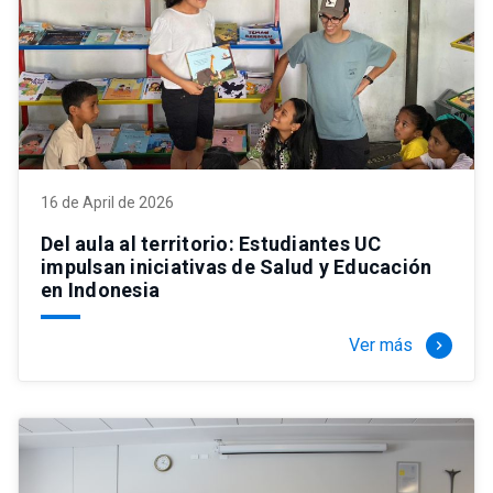
16 de April de 2026
Del aula al territorio: Estudiantes UC
impulsan iniciativas de Salud y Educación
en Indonesia
Ver más
keyboard_arrow_right