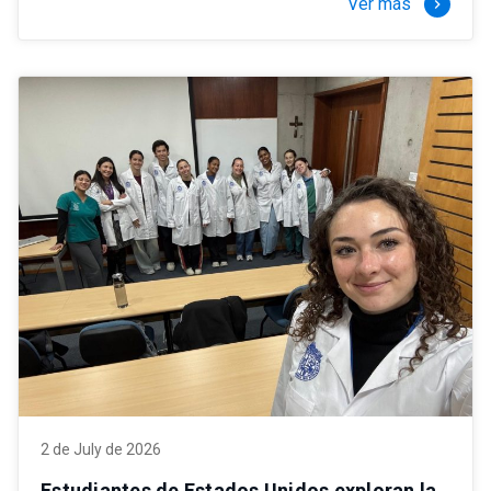
Ver más
keyboard_arrow_right
2 de July de 2026
Estudiantes de Estados Unidos exploran la