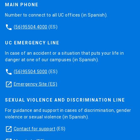
MAIN PHONE
Number to connect to all UC offices (in Spanish).
phone
(56)95504 4000
(ES)
UC EMERGENCY LINE
In case of an accident or a situation that puts your life in
danger at one of our campuses (in Spanish).
phone
(56)95504 5000
(ES)
launch
Emergency Site (ES)
SEXUAL VIOLENCE AND DISCRIMINATION LINE
For guidance and support in cases of discrimination, gender
violence or sexual violence (in Spanish).
launch
Contact for support
(ES)