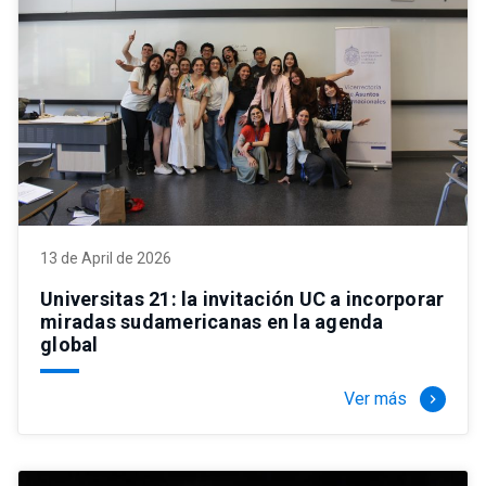
13 de April de 2026
Universitas 21: la invitación UC a incorporar
miradas sudamericanas en la agenda
global
Ver más
keyboard_arrow_right