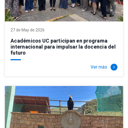
27 de May de 2026
Académicos UC participan en programa
internacional para impulsar la docencia del
futuro
Ver más
keyboard_arrow_right