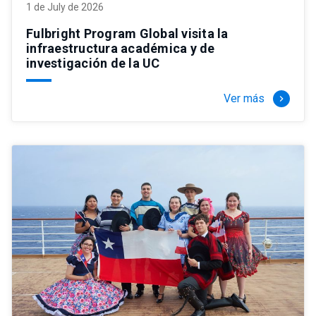
1 de July de 2026
Fulbright Program Global visita la
infraestructura académica y de
investigación de la UC
Ver más
keyboard_arrow_right