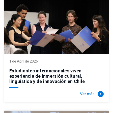
1 de April de 2026
Estudiantes internacionales viven
experiencia de inmersión cultural,
lingüística y de innovación en Chile
Ver más
keyboard_arrow_right