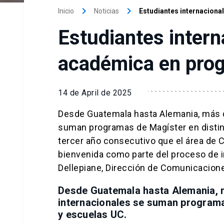
keyboard_arrow_right
keyboard_arrow_right
Inicio
Noticias
Estudiantes internacion
Estudiantes inter
académica en pro
14 de April de 2025
Desde Guatemala hasta Alemania, más d
suman programas de Magíster en distint
tercer año consecutivo que el área de C
bienvenida como parte del proceso de in
Dellepiane, Dirección de Comunicacione
Desde Guatemala hasta Alemania, 
internacionales se suman programa
y escuelas UC.