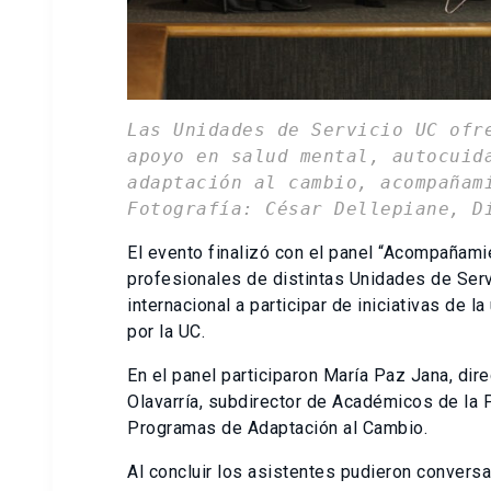
Las Unidades de Servicio UC ofr
apoyo en salud mental, autocuid
adaptación al cambio, acompañam
Fotografía: César Dellepiane, D
El evento finalizó con el panel “Acompañamie
profesionales de distintas Unidades de Serv
internacional a participar de iniciativas de l
por la UC.
En el panel participaron María Paz Jana, dire
Olavarría, subdirector de Académicos de la 
Programas de Adaptación al Cambio.
Al concluir los asistentes pudieron conversa