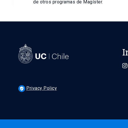
de otros programas de Magíster.
I
Privacy Policy
verified_user