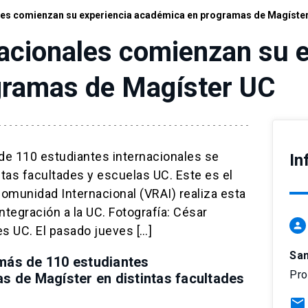
ales comienzan su experiencia académica en programas de Magíste
nacionales comienzan su 
gramas de Magíster UC
e 110 estudiantes internacionales se
In
as facultades y escuelas UC. Este es el
omunidad Internacional (VRAI) realiza esta
tegración a la UC. Fotografía: César
person
s UC. El pasado jueves […]
Sa
más de 110 estudiantes
Pro
s de Magíster en distintas facultades
mail