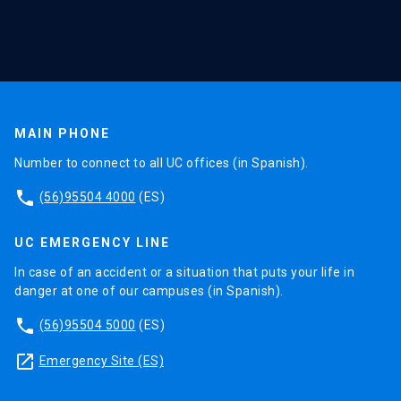
MAIN PHONE
Number to connect to all UC offices (in Spanish).
phone
(56)95504 4000
(ES)
UC EMERGENCY LINE
In case of an accident or a situation that puts your life in
danger at one of our campuses (in Spanish).
phone
(56)95504 5000
(ES)
launch
Emergency Site (ES)