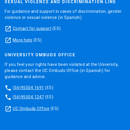
SEXUAL VIOLENCE AND DISCRIMINATION LINE
For guidance and support in cases of discrimination, gender
violence or sexual violence (in Spanish).
launch
Contact for support
(ES)
launch
More help
(ES)
UNIVERSITY OMBUDS OFFICE
If you feel your rights have been violated at the University,
please contact the UC Ombuds Office (in Spanish) for
guidance and advice.
phone
(56)95504 1691
(ES)
phone
(56)95504 1247
(ES)
launch
UC Ombuds Office
(ES)