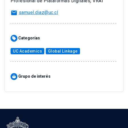
Profesional de Plataformas Digitales, VRAI
mail
samuel.diaz@uc.cl
Categorías
sell
UC Academics
Global Linkage
Grupo de interés
local_library