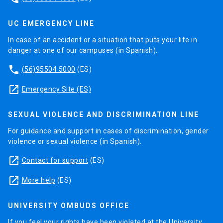
UC EMERGENCY LINE
In case of an accident or a situation that puts your life in
danger at one of our campuses (in Spanish).
phone
(56)95504 5000
(ES)
launch
Emergency Site (ES)
SEXUAL VIOLENCE AND DISCRIMINATION LINE
For guidance and support in cases of discrimination, gender
violence or sexual violence (in Spanish).
launch
Contact for support
(ES)
launch
More help
(ES)
UNIVERSITY OMBUDS OFFICE
If you feel your rights have been violated at the University,