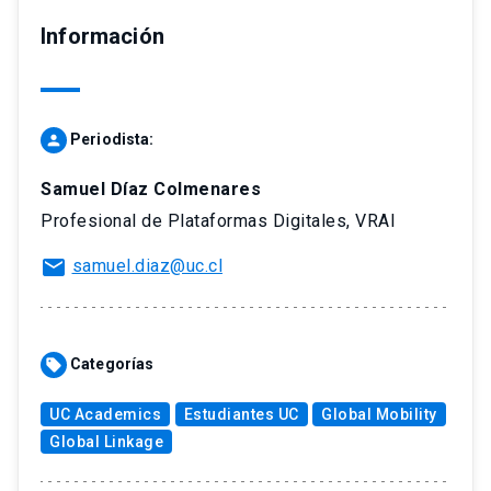
Información
Periodista:
person
Samuel Díaz Colmenares
Profesional de Plataformas Digitales, VRAI
mail
samuel.diaz@uc.cl
Categorías
sell
UC Academics
Estudiantes UC
Global Mobility
Global Linkage