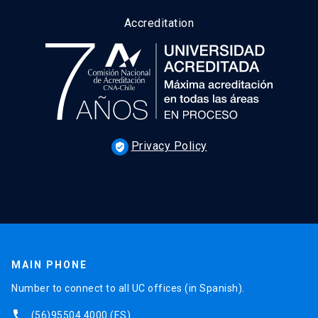
Accreditation
Privacy Policy
verified_user
MAIN PHONE
Number to connect to all UC offices (in Spanish).
phone
(56)95504 4000
(ES)