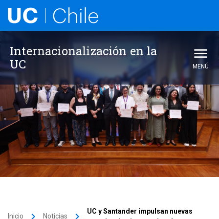
Internacionalización en la
UC
MENÚ
UC y Santander impulsan nuevas
keyboard_arrow_right
keyboard_arrow_right
Inicio
Noticias