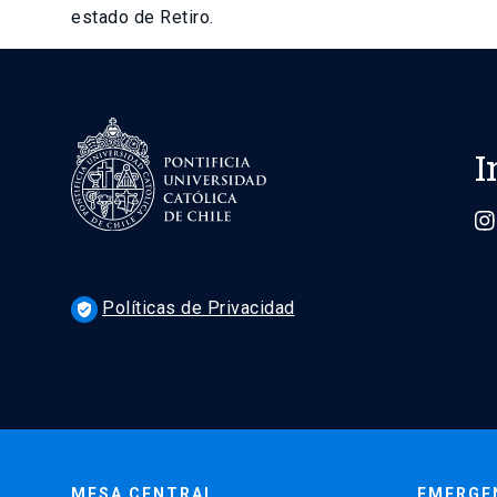
estado de Retiro.
I
Políticas de Privacidad
verified_user
MESA CENTRAL
EMERGE