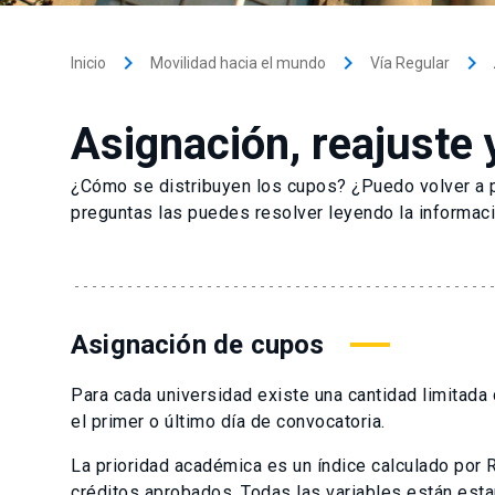
keyboard_arrow_right
keyboard_arrow_right
keyboard_arrow_right
Inicio
Movilidad hacia el mundo
Vía Regular
Asignación, reajuste 
¿Cómo se distribuyen los cupos? ¿Puedo volver a 
preguntas las puedes resolver leyendo la informaci
Asignación de cupos
Para cada universidad existe una cantidad limitad
el primer o último día de convocatoria.
La prioridad académica es un índice calculado por
créditos aprobados. Todas las variables están estan