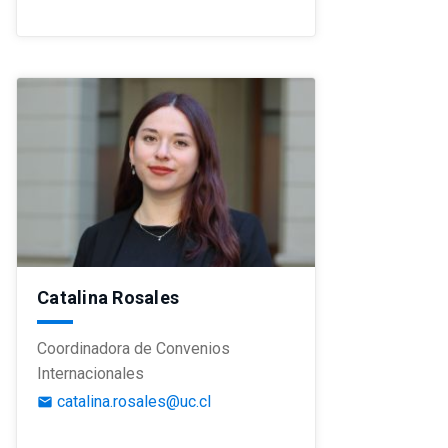
Catalina Rosales
Coordinadora de Convenios
Internacionales
catalina.rosales@uc.cl
email