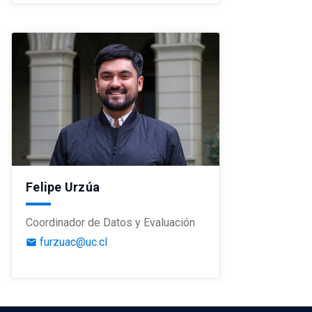
Felipe Urzúa
Coordinador de Datos y Evaluación
furzuac@uc.cl
email