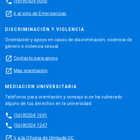
phone
(56)95504 5000
launch
Ir al sitio de Emergencias
DISCRIMINACIÓN Y VIOLENCIA
Orientación y apoyo en casos de discriminación, violencia de
género o violencia sexual.
launch
Contacto para apoyo
launch
Más orientación
MEDIACIÓN UNIVERSITARIA
Teléfonos para orientación y consejo si se ha vulnerado
alguno de tus derechos en la universidad.
phone
(56)95504 1691
phone
(56)95504 1247
launch
Ir a la Oficina de Ombuds UC