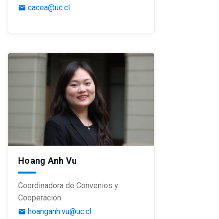
cacea@uc.cl
email
Hoang Anh Vu
Coordinadora de Convenios y
Cooperación
hoanganh.vu@uc.cl
email