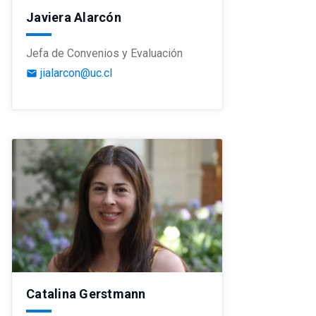
Javiera Alarcón
Jefa de Convenios y Evaluación
jialarcon@uc.cl
email
Catalina Gerstmann