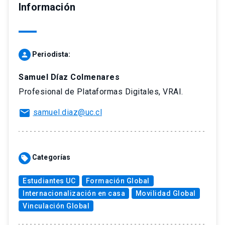
Información
Periodista:
person
Samuel Díaz Colmenares
Profesional de Plataformas Digitales, VRAI.
mail
samuel.diaz@uc.cl
Categorías
sell
Estudiantes UC
Formación Global
Internacionalización en casa
Movilidad Global
Vinculación Global