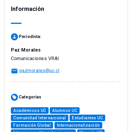
Información
Periodista:
person
Paz Morales
Comunicaciones VRAI
mail
pazmorales@uc.cl
Categorías
sell
Académicos UC
Alumnos UC
Comunidad Internacional
Estudiantes UC
Formación Global
Internacionalización