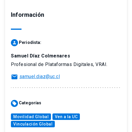
Información
Periodista:
person
Samuel Díaz Colmenares
Profesional de Plataformas Digitales, VRAI.
mail
samuel.diaz@uc.cl
Categorías
sell
Movilidad Global
Ven a la UC
Vinculación Global