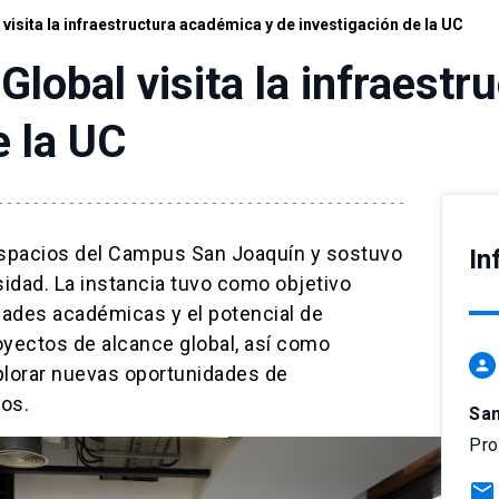
visita la infraestructura académica y de investigación de la UC
Global visita la infraest
e la UC
 espacios del Campus San Joaquín y sostuvo
In
sidad. La instancia tuvo como objetivo
idades académicas y el potencial de
oyectos de alcance global, así como
person
explorar nuevas oportunidades de
dos.
Sa
Pro
mail