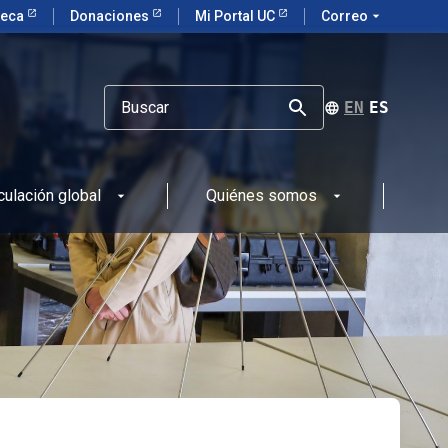
teca
Donaciones
Mi Portal UC
Correo
arrow_drop_down
ENGLISH
ESPAÑOL
culación global
Quiénes somos