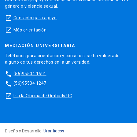
género o violencia sexual.
launch
Contacto para apoyo
launch
Más orientación
MEDIACIÓN UNIVERSITARIA
Teléfonos para orientación y consejo si se ha vulnerado
alguno de tus derechos en la universidad.
phone
(56)95504 1691
phone
(56)95504 1247
launch
Ir a la Oficina de Ombuds UC
Diseño y Desarrollo:
Urantiacos