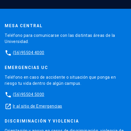
MESA CENTRAL
Teléfono para comunicarse con las distintas áreas de la
Universidad.
phone
(56)95504 4000
EMERGENCIAS UC
Teléfono en caso de accidente o situación que ponga en
riesgo tu vida dentro de algún campus.
phone
(56)95504 5000
launch
Ir al sitio de Emergencias
DISCRIMINACIÓN Y VIOLENCIA
Orientación y apoyo en casos de discriminación, violencia de