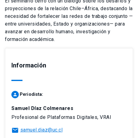
El seminario cerró con un diálogo sobre los desafíos y
proyecciones de la relación Chile–África, destacando la
necesidad de fortalecer las redes de trabajo conjunto —
entre universidades, Estado y organizaciones— para
avanzar en desarrollo humano, investigación y
formación académica.
Información
Periodista:
person
Samuel Díaz Colmenares
Profesional de Plataformas Digitales, VRAI
mail
samuel.diaz@uc.cl