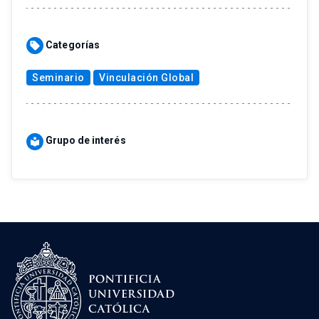
Categorías
sell
Seminario
Vinculación Global
Grupo de interés
local_library