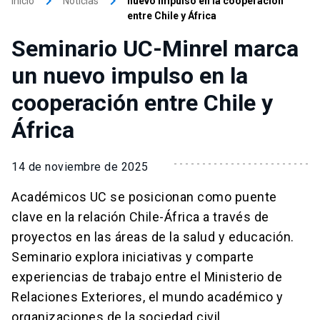
keyboard_arrow_right
keyboard_arrow_right
Inicio
Noticias
nuevo impulso en la cooperación
entre Chile y África
Seminario UC-Minrel marca
un nuevo impulso en la
cooperación entre Chile y
África
14 de noviembre de 2025
Académicos UC se posicionan como puente
clave en la relación Chile-África a través de
proyectos en las áreas de la salud y educación.
Seminario explora iniciativas y comparte
experiencias de trabajo entre el Ministerio de
Relaciones Exteriores, el mundo académico y
organizaciones de la sociedad civil.