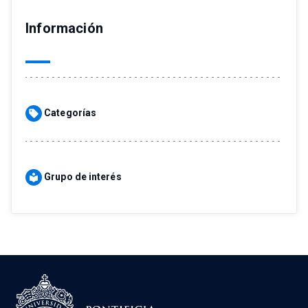
Información
Categorías
sell
Grupo de interés
local_library