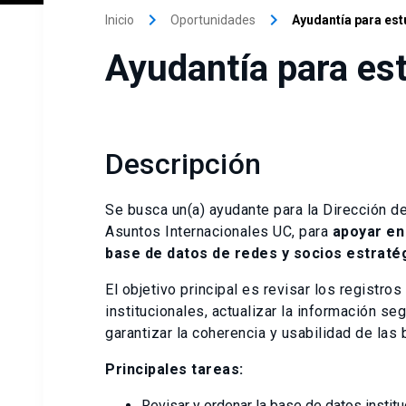
keyboard_arrow_right
keyboard_arrow_right
Inicio
Oportunidades
Ayudantía para est
Ayudantía para es
Descripción
Se busca un(a) ayudante para la Dirección de
Asuntos Internacionales UC, para
apoyar en 
base de datos de redes y socios estraté
El objetivo principal es revisar los registros
institucionales, actualizar la información s
garantizar la coherencia y usabilidad de las
Principales tareas:
Revisar y ordenar la base de datos instit