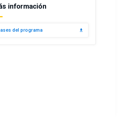
s información
ases del programa
file_download