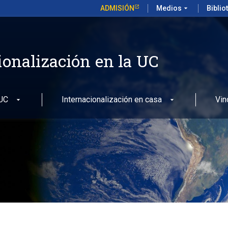
ADMISIÓN
Medios
arrow_drop_down
Biblio
ionalización en la UC
 UC
Internacionalización en casa
Vin