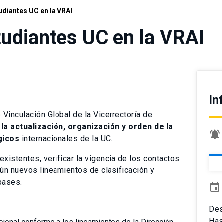
udiantes UC en la VRAI
tudiantes UC en la VRAI
In
 Vinculación Global de la Vicerrectoría de
la actualización, organización y orden de la
notifications_active
gicos
internacionales de la UC.
 existentes, verificar la vigencia de los contactos
egún nuevos lineamientos de clasificación y
 bases.
event
De
Has
ucional conforme a los lineamientos de la Dirección