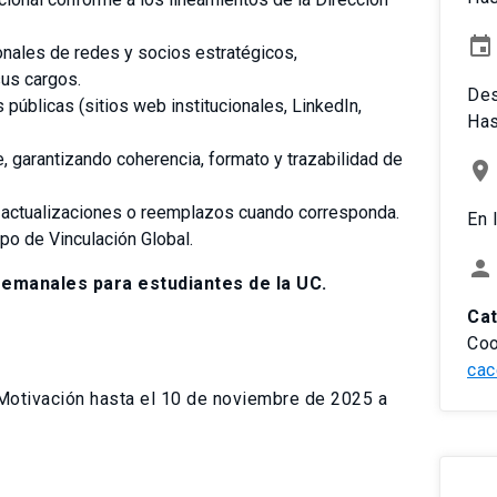
event
ionales de redes y socios estratégicos,
us cargos.
De
públicas (sitios web institucionales, LinkedIn,
Has
le, garantizando coherencia, formato y trazabilidad de
place
er actualizaciones o reemplazos cuando corresponda.
En 
po de Vinculación Global.
person
 semanales para estudiantes de la UC.
Cat
Coo
cac
e Motivación hasta el 10 de noviembre de 2025 a