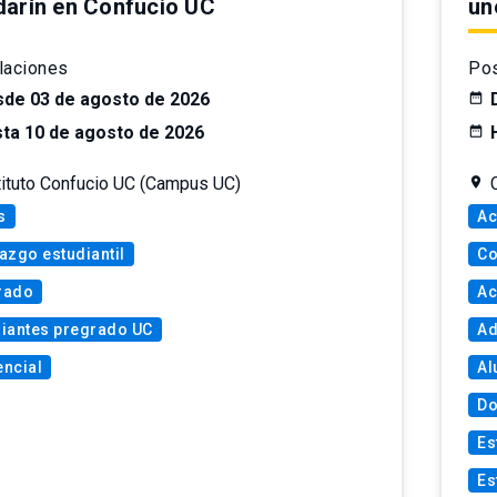
arín en Confucio UC
un
laciones
Pos
de 03 de agosto de 2026
ta 10 de agosto de 2026
tituto Confucio UC (Campus UC)
s
Ac
azgo estudiantil
Co
rado
Ac
diantes pregrado UC
Ad
ncial
Al
Do
Es
Es