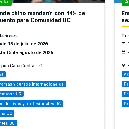
erta
A
nde chino mandarín con 44% de
Em
uento para Comunidad UC
se
laciones
Pos
de 15 de julio de 2026
ta 15 de agosto de 2026
pus Casa Central UC
ma
Ac
ramas y cursos internacionales
Pr
émicos UC
Es
istrativos y profesionales UC
Pr
nis UC
ntes UC