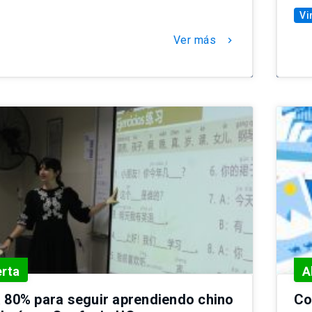
Vi
Ver más
chevron_right
erta
A
 80% para seguir aprendiendo chino
Co