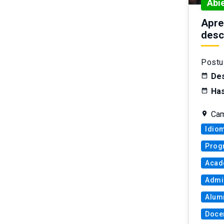
Abi
Apre
desc
Postu
Des
Has
Cam
Idio
Prog
Acad
Admin
Alum
Doce