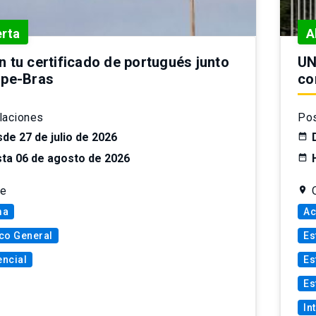
erta
A
n tu certificado de portugués junto
UN
lpe-Bras
co
laciones
Pos
de 27 de julio de 2026
ta 06 de agosto de 2026
le
ma
Ac
co General
Es
ncial
Es
Es
In