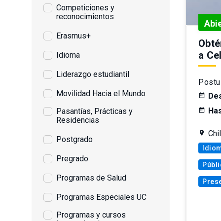
Competiciones y
reconocimientos
Abi
Erasmus+
Obté
a Ce
Idioma
Liderazgo estudiantil
Postu
Movilidad Hacia el Mundo
Des
Has
Pasantías, Prácticas y
Residencias
Chi
Postgrado
Idio
Pregrado
Públi
Programas de Salud
Prese
Programas Especiales UC
Programas y cursos