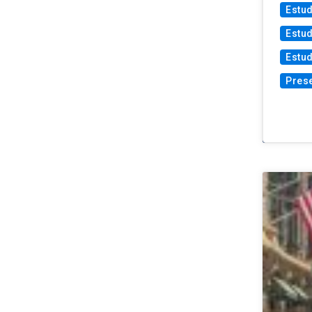
Estu
Estud
Estu
Prese