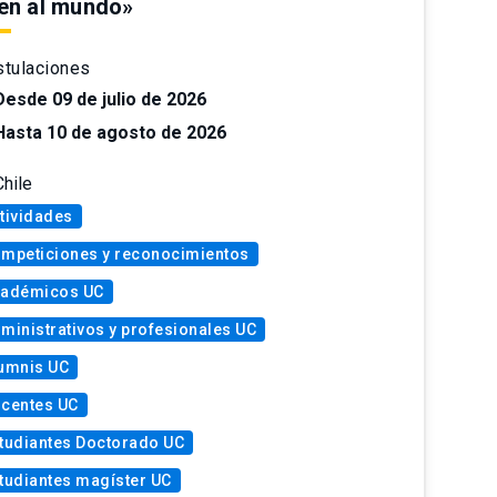
en al mundo»
tulaciones
Desde 09 de julio de 2026
Hasta 10 de agosto de 2026
Chile
tividades
mpeticiones y reconocimientos
adémicos UC
ministrativos y profesionales UC
umnis UC
centes UC
tudiantes Doctorado UC
tudiantes magíster UC