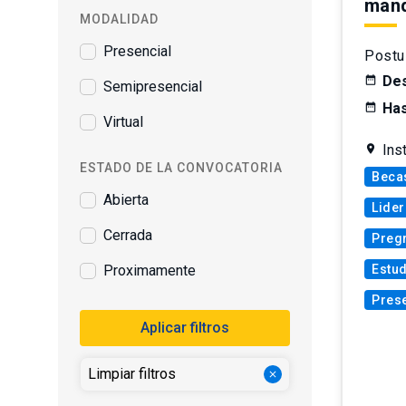
mand
MODALIDAD
Presencial
Postu
Des
Semipresencial
Has
Virtual
Ins
ESTADO DE LA CONVOCATORIA
Beca
Abierta
Lider
Cerrada
Preg
Estu
Proximamente
Prese
Aplicar filtros
Limpiar filtros
close