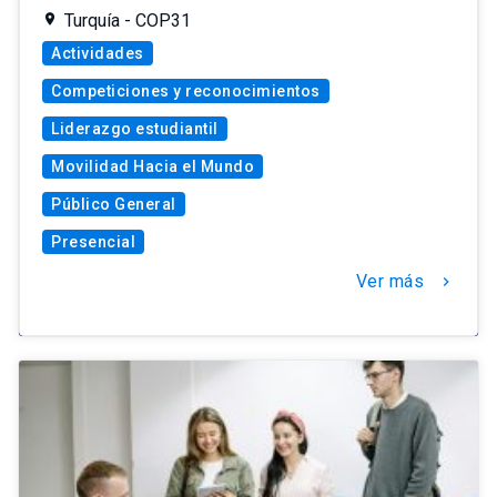
Turquía - COP31
Actividades
Competiciones y reconocimientos
Liderazgo estudiantil
Movilidad Hacia el Mundo
Público General
Presencial
Ver más
chevron_right