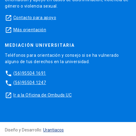
género o violencia sexual.
launch
Contacto para apoyo
launch
Más orientación
MEDIACIÓN UNIVERSITARIA
Teléfonos para orientación y consejo si se ha vulnerado
alguno de tus derechos en la universidad.
phone
(56)95504 1691
phone
(56)95504 1247
launch
Ir a la Oficina de Ombuds UC
Diseño y Desarrollo:
Urantiacos