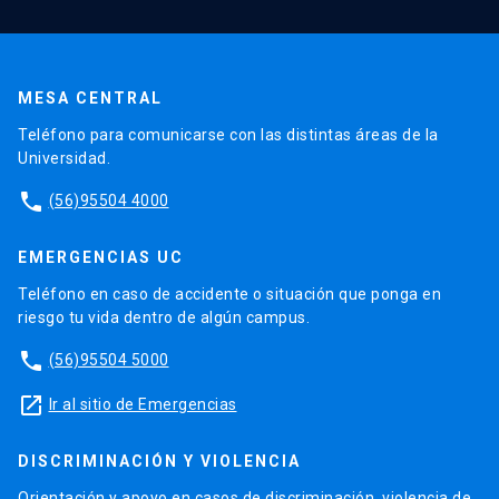
MESA CENTRAL
Teléfono para comunicarse con las distintas áreas de la
Universidad.
phone
(56)95504 4000
EMERGENCIAS UC
Teléfono en caso de accidente o situación que ponga en
riesgo tu vida dentro de algún campus.
phone
(56)95504 5000
launch
Ir al sitio de Emergencias
DISCRIMINACIÓN Y VIOLENCIA
Orientación y apoyo en casos de discriminación, violencia de