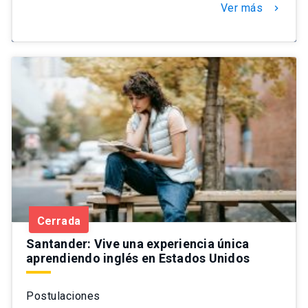
Ver más
chevron_right
Cerrada
Santander: Vive una experiencia única
aprendiendo inglés en Estados Unidos
Postulaciones