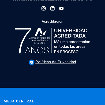
Acreditación
Políticas de Privacidad
verified_user
MESA CENTRAL