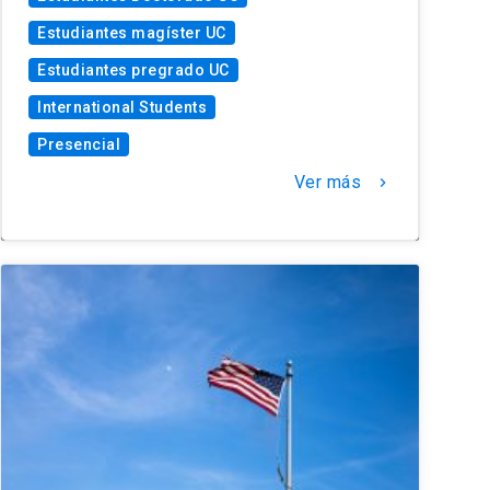
Estudiantes magíster UC
Estudiantes pregrado UC
International Students
Presencial
Ver más
chevron_right