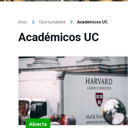
keyboard_arrow_right
keyboard_arrow_right
Inicio
Oportunidades
Académicos UC
Académicos UC
Abierta