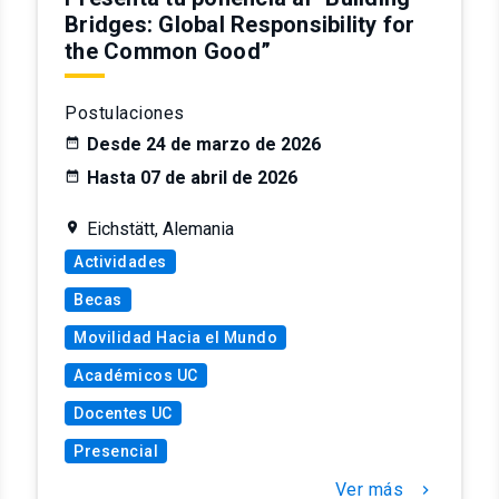
Bridges: Global Responsibility for
the Common Good”
Postulaciones
Desde 24 de marzo de 2026
Hasta 07 de abril de 2026
Eichstätt, Alemania
Actividades
Becas
Movilidad Hacia el Mundo
Académicos UC
Docentes UC
Presencial
Ver más
chevron_right