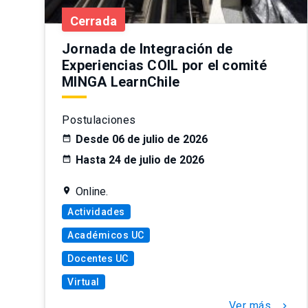
Cerrada
Jornada de Integración de
Experiencias COIL por el comité
MINGA LearnChile
Postulaciones
Desde 06 de julio de 2026
Hasta 24 de julio de 2026
Online.
Actividades
Académicos UC
Docentes UC
Virtual
Ver más
chevron_right