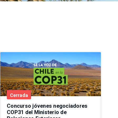
Cerrada
Concurso jóvenes negociadores
COP31 del Ministerio de