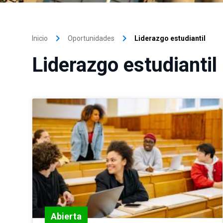
keyboard_arrow_right
keyboard_arrow_right
Inicio
Oportunidades
Liderazgo estudiantil
Liderazgo estudiantil
Abierta