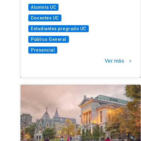
Alumnis UC
Docentes UC
Estudiantes pregrado UC
Público General
Presencial
Ver más
chevron_right