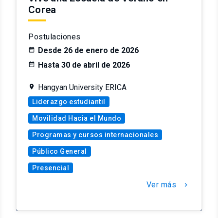
Corea
Postulaciones
Desde 26 de enero de 2026
Hasta 30 de abril de 2026
Hangyan University ERICA
Liderazgo estudiantil
Movilidad Hacia el Mundo
Programas y cursos internacionales
Público General
Presencial
Ver más
chevron_right