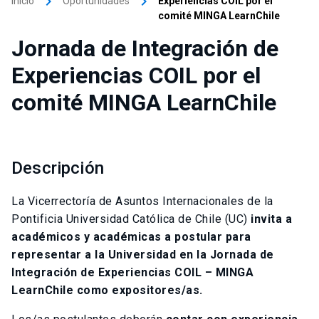
keyboard_arrow_right
keyboard_arrow_right
Inicio
Oportunidades
Experiencias COIL por el
comité MINGA LearnChile
Jornada de Integración de
Experiencias COIL por el
comité MINGA LearnChile
Descripción
La Vicerrectoría de Asuntos Internacionales de la
Pontificia Universidad Católica de Chile (UC)
invita a
académicos y académicas a postular para
representar a la Universidad en la Jornada de
Integración de Experiencias COIL – MINGA
LearnChile como expositores/as.