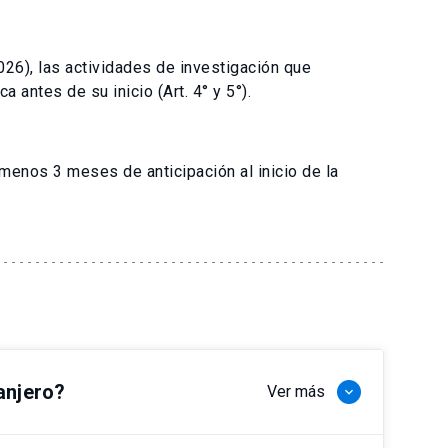
26), las actividades de investigación que
 antes de su inicio (Art. 4° y 5°).
 menos 3 meses de anticipación al inicio de la
anjero?
Ver más
keyboard_arrow_down