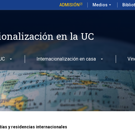
ADMISIÓN
Medios
arrow_drop_down
Biblio
ionalización en la UC
 UC
Internacionalización en casa
Vin
tías y residencias internacionales