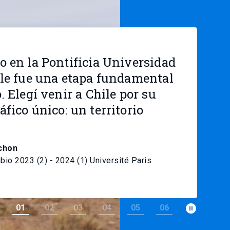
o en la Pontificia Universidad
ile fue una etapa fundamental
. Elegí venir a Chile por su
fico único: un territorio
chon
bio 2023 (2) - 2024 (1) Université Paris
pause_circle_filled
01
02
03
04
05
06