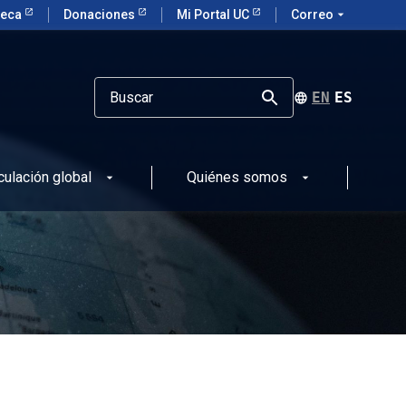
teca
Donaciones
Mi Portal UC
Correo
arrow_drop_down
ENGLISH
ESPAÑOL
culación global
Quiénes somos