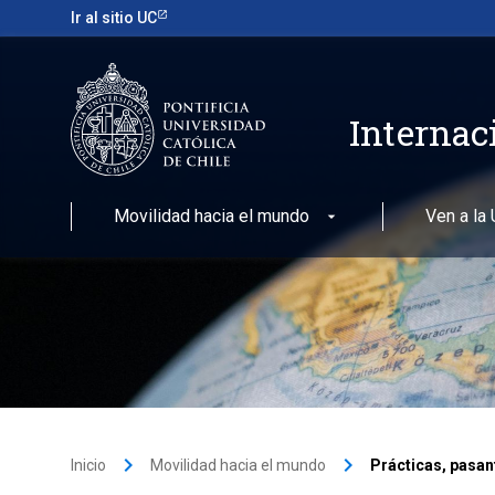
Ir al sitio UC
Internac
Movilidad hacia el mundo
Ven a la
keyboard_arrow_right
keyboard_arrow_right
Inicio
Movilidad hacia el mundo
Prácticas, pasan